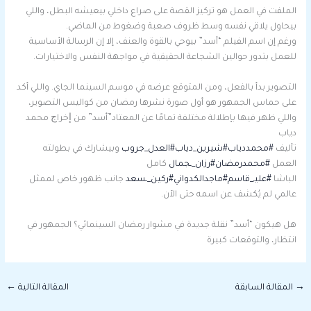
الملفت في العمل هو تركيز القصة على صراع داخلي بيعيشه البطل، واللي
بيحاول يلاقي نفسه وسط ظروف صعبة وضغوط من الماضي.
ورغم إن اسم الفيلم “أسد” بيوحي بالقوة والعنف، إلا إن الرسالة الأساسية
للعمل بتدور حوالين الشجاعة الحقيقية في مواجهة النفس والاختيارات.
التصوير بدأ بالفعل، ومن المتوقع عرضه في موسم السينما الجاي. واللي أكد
على حماس الجمهور هو أول صورة نشرها رمضان من كواليس التصوير،
واللي ظهر فيها بإطلالة مختلفة تمامًا عن المعتاد”أسد” من ﺇﺧﺮاﺝ محمد
دياب
ﺗﺄﻟﻴﻒ
#محمددياب
#شيرين_دياب
#العدل_جروب
وبيشارك في بطولته
العمل
#محمدرمضان
#رزان_ـجمال
كامل
الباشا
#عليـ_قاسم
#ماجدالكدواني
#ركين_ـسعد
جانب ظهور خاص لممثل
عالمي لم يُكشف عن اسمه حتى الآن.
هل هيكون “أسد” نقلة جديدة في مشوار رمضان السينمائي؟ الجمهور في
انتظار، والتوقعات كبيرة
→
المقالة السابقة
المقالة التالية
←