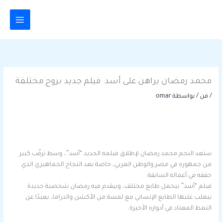
خطي
لى
لمحتوى
محمد رمضان يراهن على أسد فيلم جديد بروح مختلفة
/
فن
/ بواسطة
omar
ستعد النجم محمد رمضان لإطلاق فيلمه الجديد “أسد”، وسط ترقّب كبير
من جمهوره في مصر والوطن العربي، خاصة بعد النجاح الجماهيري الذي
حققه في أعماله السابقة.
فيلم “أسد” بيحمل طابع مختلف، وبيقدم فيه رمضان شخصية جديدة
بيغلب عليها الطابع الإنساني مع لمسة من الأكشن والدراما، بعيدًا عن
النمط المعتاد في أدواره الأخيرة.