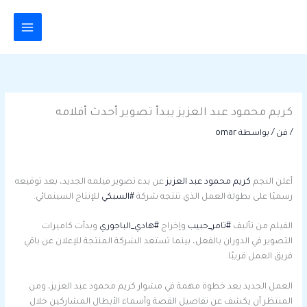
خطي
لى
لمحتوى
كريم محمود عبد العزيز يبدأ تصوير أحدث أفلامه
/
فن
/ بواسطة
omar
أعلن النجم
كريم محمود عبد العزيز
عن بدء تصوير فيلمه الجديد، بعد توقيعه
رسميًا على بطولة العمل الذي تنتجه شركة
#السبكي
للإنتاج السينمائي.
الفيلم من تأليف
#تامر_حبيب
وإخراج
#هادي_الباجوري
وبدأت كاميرات
التصوير في الدوران بالفعل، بينما تستعد الشركة المنتجة للإعلان عن باقي
فريق العمل قريبًا.
العمل الجديد يعد خطوة مهمة في مشوار كريم محمود عبد العزيز، ومن
المنتظر أن يكشف عن تفاصيل القصة وأسماء الأبطال المشاركين خلال