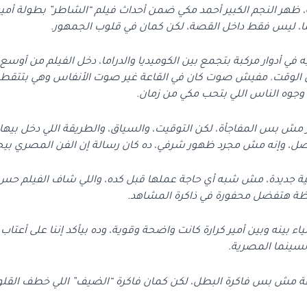
ظهر النجم الكبير أحمد مكي ضمن أحداث فيلم “الشاطر” بطولة أمير
ا، ليس فقط داخل القصة، لكن كمان في قلوب الجمهور.
 في أدوار مركبة بتجمع بين الكوميديا والدراما، دخل الفيلم من أوسع 
لوقت. مفيش صوت كان في القاعة غير صوت الأنفاس وهي بتتقطع 
وجوه الناس اللي بتحب مكي من زمان.
 مش بس المفاجأة، لكن التوقيت، والسياق، والطريقة اللي دخل بيه
صل، وإنه مش مجرد ظهور شرفي، ده كان رسالة إن الفن المصري بيجمع
جديدة، مش شبه أي حاجة عملها قبل كده، واللي شاف الفيلم حس إ
ظة هتفضل محفورة في ذاكرة المشاهد.
اء بينه وبين أمير كرارة كانت واضحة وقوية، وده بيأكد إننا على أعتاب
السينما المصرية.
ة مش بس فاكرة البطل، لكن كمان فاكرة “الضيف” اللي خطف القل