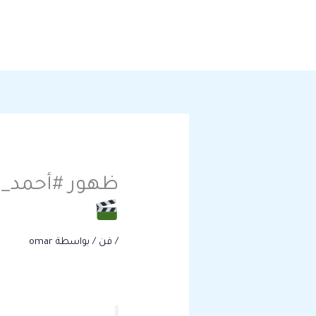
خطي
لى
لمحتوى
ظهور #أحمد_م
/
فن
/ بواسطة
omar