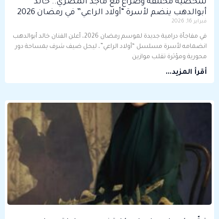
شخصيه مختلفه وصراع مع ماجد المصري.. خالد
أبوالدهب ينضم لأسرة “أولاد الراعي” في رمضان 2026
فبراير 16, 2026
في مفاجأة درامية جديدة لموسم رمضان 2026، أعلن الفنان خالد أبوالدهب
انضمامه لأسرة مسلسل “أولاد الراعي”، ليحل ضيف شرف بمساحة دور
محورية ومؤثرة تقلب موازين
أقرأ المزيد...